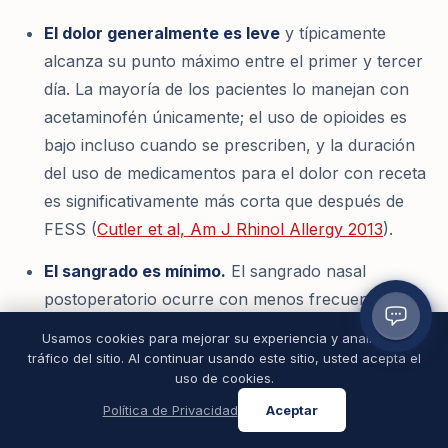
El dolor generalmente es leve
y típicamente
alcanza su punto máximo entre el primer y tercer
día. La mayoría de los pacientes lo manejan con
acetaminofén únicamente; el uso de opioides es
bajo incluso cuando se prescriben, y la duración
del uso de medicamentos para el dolor con receta
es significativamente más corta que después de
FESS (
Cutler et al,
Am J Rhinol Allergy
2013
).
El sangrado es mínimo.
El sangrado nasal
postoperatorio ocurre con menos frecuencia que
con FESS. Es esperable un drenaje nasal con
Usamos cookies para mejorar su experiencia y analizar el
trazas de sangre durante los primeros días, pero
tráfico del sitio. Al continuar usando este sitio, usted acepta el
uso de cookies.
el sangrado intenso es raro.
Política de Privacidad
Aceptar
Menos visitas de limpieza.
La sinuplastia con